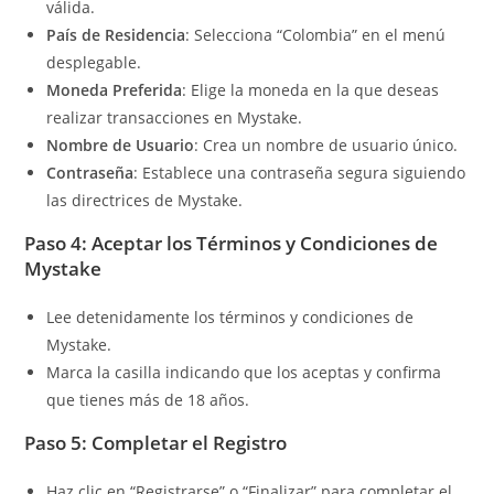
válida.
País de Residencia
: Selecciona “Colombia” en el menú
desplegable.
Moneda Preferida
: Elige la moneda en la que deseas
realizar transacciones en Mystake.
Nombre de Usuario
: Crea un nombre de usuario único.
Contraseña
: Establece una contraseña segura siguiendo
las directrices de Mystake.
Paso 4: Aceptar los Términos y Condiciones de
Mystake
Lee detenidamente los términos y condiciones de
Mystake.
Marca la casilla indicando que los aceptas y confirma
que tienes más de 18 años.
Paso 5: Completar el Registro
Haz clic en “Registrarse” o “Finalizar” para completar el