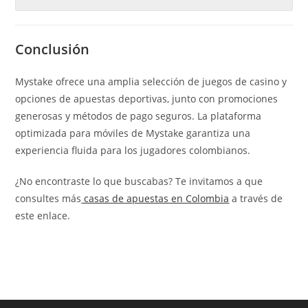
Conclusión
Mystake ofrece una amplia selección de juegos de casino y
opciones de apuestas deportivas, junto con promociones
generosas y métodos de pago seguros. La plataforma
optimizada para móviles de Mystake garantiza una
experiencia fluida para los jugadores colombianos.
¿No encontraste lo que buscabas? Te invitamos a que
consultes más
casas de apuestas en Colombia
a través de
este enlace.