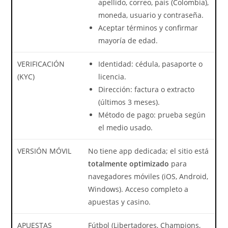
apellido, correo, país (Colombia),
moneda, usuario y contraseña.
Aceptar términos y confirmar
mayoría de edad.
VERIFICACIÓN
Identidad: cédula, pasaporte o
(KYC)
licencia.
Dirección: factura o extracto
(últimos 3 meses).
Método de pago: prueba según
el medio usado.
VERSIÓN MÓVIL
No tiene app dedicada; el sitio está
totalmente optimizado
para
navegadores móviles (iOS, Android,
Windows). Acceso completo a
apuestas y casino.
APUESTAS
Fútbol (Libertadores, Champions,