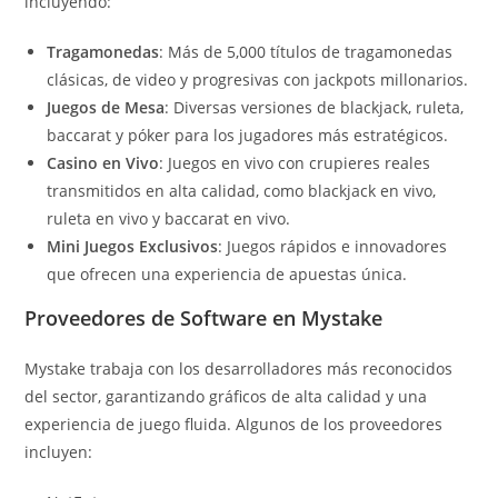
incluyendo:
Tragamonedas
: Más de 5,000 títulos de tragamonedas
clásicas, de video y progresivas con jackpots millonarios.
Juegos de Mesa
: Diversas versiones de blackjack, ruleta,
baccarat y póker para los jugadores más estratégicos.
Casino en Vivo
: Juegos en vivo con crupieres reales
transmitidos en alta calidad, como blackjack en vivo,
ruleta en vivo y baccarat en vivo.
Mini Juegos Exclusivos
: Juegos rápidos e innovadores
que ofrecen una experiencia de apuestas única.
Proveedores de Software en Mystake
Mystake trabaja con los desarrolladores más reconocidos
del sector, garantizando gráficos de alta calidad y una
experiencia de juego fluida. Algunos de los proveedores
incluyen: