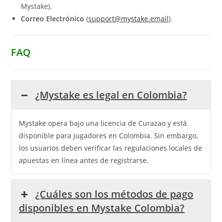
Mystake).
Correo Electrónico
(
support@mystake.email
).
FAQ
¿Mystake es legal en Colombia?
Mystake opera bajo una licencia de Curazao y está
disponible para jugadores en Colombia. Sin embargo,
los usuarios deben verificar las regulaciones locales de
apuestas en línea antes de registrarse.
¿Cuáles son los métodos de pago
disponibles en Mystake Colombia?