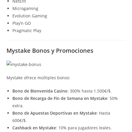
NetEnt
Microgaming
Evolution Gaming
Play’n GO
Pragmatic Play
Mystake Bonos y Promociones
Mystake ofrece múltiples bonos:
Bono de Bienvenida Casino
: 300% hasta 1.500€/$.
Bono de Recarga de Fin de Semana en Mystake
: 50%
extra.
Bono de Apuestas Deportivas en Mystake
: Hasta
600€/$.
Cashback en Mystake
: 10% para jugadores leales.