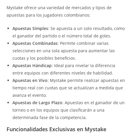
Mystake ofrece una variedad de mercados y tipos de
apuestas para los jugadores colombianos:
Apuestas Simples
: Se apuesta a un solo resultado, como
el ganador del partido o el número total de goles.
Apuestas Combinadas
: Permite combinar varias
selecciones en una sola apuesta para aumentar las
cuotas y los posibles beneficios.
Apuestas Hándicap
: Ideal para nivelar la diferencia
entre equipos con diferentes niveles de habilidad.
Apuestas en Vivo
: Mystake permite realizar apuestas en
tiempo real con cuotas que se actualizan a medida que
avanza el evento.
Apuestas de Largo Plazo
: Apuestas en el ganador de un
torneo o en los equipos que clasificarán a una
determinada fase de la competencia.
Funcionalidades Exclusivas en Mystake