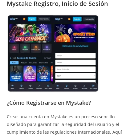
Mystake Registro, Inicio de Sesión
¿Cómo Registrarse en Mystake?
Crear una cuenta en Mystake es un proceso sencillo
diseñado para garantizar la seguridad del usuario y el
cumplimiento de las regulaciones internacionales. Aquí