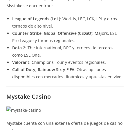
Mystake se encuentran:
League of Legends (LoL)
: Worlds, LEC, LCK, LPL y otros
torneos de alto nivel.
Counter-Strike: Global Offensive (CS
:GO
)
: Majors, ESL
Pro League y torneos regionales.
Dota 2
: The International, DPC y torneos de terceros
como ESL One.
Valorant
: Champions Tour y eventos regionales.
Call of Duty, Rainbow Six y FIFA
: Otras opciones
disponibles con mercados dinámicos y apuestas en vivo.
Mystake Casino
Mystake cuenta con una extensa oferta de juegos de casino,