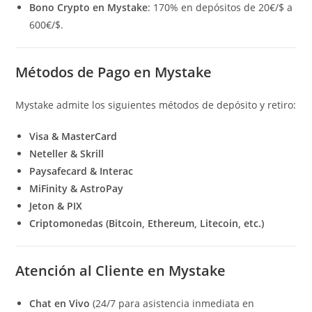
Bono Crypto en Mystake
: 170% en depósitos de 20€/$ a
600€/$.
Métodos de Pago en Mystake
Mystake admite los siguientes métodos de depósito y retiro:
Visa & MasterCard
Neteller & Skrill
Paysafecard & Interac
MiFinity & AstroPay
Jeton & PIX
Criptomonedas (Bitcoin, Ethereum, Litecoin, etc.)
Atención al Cliente en Mystake
Chat en Vivo
(24/7 para asistencia inmediata en