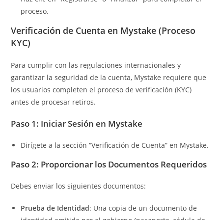
proceso.
Verificación de Cuenta en Mystake (Proceso
KYC)
Para cumplir con las regulaciones internacionales y
garantizar la seguridad de la cuenta, Mystake requiere que
los usuarios completen el proceso de verificación (KYC)
antes de procesar retiros.
Paso 1: Iniciar Sesión en Mystake
Dirígete a la sección “Verificación de Cuenta” en Mystake.
Paso 2: Proporcionar los Documentos Requeridos
Debes enviar los siguientes documentos:
Prueba de Identidad
: Una copia de un documento de