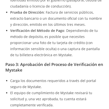
identidad emitido por el gobierno (pasaporte, cédula de
ciudadanía o licencia de conducción).
Prueba de Dirección
: Factura de servicios públicos,
extracto bancario o un documento oficial con tu nombre
y dirección, emitido en los últimos tres meses.
Verificación del Método de Pago
: Dependiendo de tu
método de depósito, es posible que necesites
proporcionar una foto de tu tarjeta de crédito (con
información sensible oculta) o una captura de pantalla
de tu billetera electrónica en Mystake.
Paso 3: Aprobación del Proceso de Verificación en
Mystake
Carga los documentos requeridos a través del portal
seguro de Mystake.
El equipo de cumplimiento de Mystake revisará tu
solicitud y, una vez aprobada, tu cuenta estará
completamente verificada.